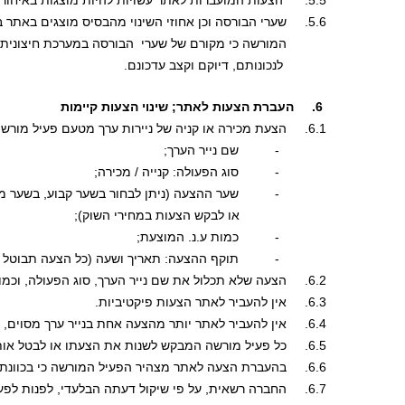
5.5.      הצעות המועברות לאתר עשויות להיות מוצגות באיחור של עד מספר דקות.
5.6.     שערי הבורסה וכן אחוזי השינוי מהבסיס מוצגים באתר באיחור של כ-20 דקות. ידוע לפעיל
           המורשה כי מקורם של שערי  הבורסה במערכת חיצונית
            לנכונותם, דיוקם וקצב עדכונם.
 6.     העברת הצעות לאתר; שינוי הצעות קיימות 
6.1.     הצעת מכירה או קניה של ניירות ערך מטעם פעיל מורשה תכלול את הפרטים הבאים:
             -          שם נייר הערך;
             -          סוג הפעולה: קנייה / מכירה;
             -          שער ההצעה (ניתן לבחור בשער קבוע, בש
                        או לבקש הצעות במחירי השוק);
             -          כמות ע.נ. המוצעת;
             -          תוקף ההצעה: תאריך ושעה (כל הצעה תבו
6.2.     הצעה שלא תכלול את שם נייר הערך, סוג הפעולה, וכמות ההצעה, לא תפורסם באתר. 
6.3.     אין להעביר לאתר הצעות פיקטיביות.
6.4.     אין להעביר לאתר יותר מהצעה אחת בנייר ערך מסוים, באותו סוג פעולה, בו זמנית. 
6.5.     כל פעיל מורשה המבקש לשנות את הצעתו או לבטל אותה, רשאי לעשות כן בכל עת.
6.6.     בהעברת הצעה לאתר מצהיר הפעיל המורשה כי בכוונתו לבצע את ההצעה שפרסם.
6.7.     החברה רשאית, על פי שיקול דעתה הבלעדי, לפנות לפעיל מורשה בהצעה לביצוע עסקה 