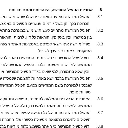
 8.     אחריות הפעיל המורשה, הצהרותיו והתחייבויותיו
8.1.     הפעיל המורשה מצהיר בזאת כי ידוע לו שהשימוש באינטרנט כרוך בסיכונים, הן בשל  הטכנולוגיה 
            הכרוכה בכך והן בשל גורמים אנושיים הפועלים באמצ
8.2.     הפעיל המורשה מתחייב לעשות שימוש במערכת בהתאם לכל דין לרבות תקנון זה או מכוחו, ולא להפר, 
          בין במישרין ובין בעקיפין, הוראות כל דין, לרבות  הו
8.3.     פעיל מורשה אינו רשאי לפרסם באמצעות האתר הצעה למכירת ניירות ערך בשיעור העולה על יתרת 
          החזקותיו  באותו נייר ערך (שורט). 
8.4.     ידוע לפעיל המורשה כי השירותים המוצעים באתר לפעילים מורשים על פי תנאי תקנון זה מוצע לפעיל 
          המורשה ולמורשים מטעמו  בלבד. הפעיל המורשה לא י
            ובין שלא בתמורה, למי שאינו בגדר הפעיל המורשה א
8.5.     הפעיל המורשה בלבד ישא באחריות להצעות שנמסרו על ידיו או על ידי המורשים מטעמו ו/או לאלה 
          שנכנס ו למערכת בשם המורשים מטעם הפעיל המורשה,
           טעויות סופר. 
8.6.     האחריות הבלעדית והמלאה להתקנה, הפעלה ותחזוקה של המכשיר באמצעותו מחובר הפעיל 
          המורשה  למערכת והתאמתו למערכת, חלה על הפעיל ה
8.7.     הפעיל המורשה מוותר על כל תביעה לפיצוי או שיפוי מהחברה ופוטר את החברה מכל נזק או הוצאה
           העלולים להיגרם כתוצאה מפעולה כלשהי של  החברה 
8.8.     ידוע לפעיל המורשה כי האתר משמש כלוח מודעות בלבד וכי ההצעות המתפרסמות בו אינן מחייבות את