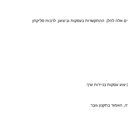
אתר זה מהווה "לוח מודעות" המאפשר להפגיש קונים מרצון עם מוכרים מרצון של ניירות ערך לצורך ביצוע עסקות בניירות ערך, כהגדרת מונחים אלה להלן. ההתקשרות בעסקות וביצוען, לרבות סליקתן 
וע עסקות בניירות ערך.
 האמור בתקנון גובר. 