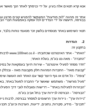
אנא קרא תנאים אלה בעיון. על ידי כניסתך לאתר הנך מאשר 
בבורסה, תיעשה על ידי הצדדים לכל עסקה באמצעות חברי הבו
תנאי השימוש באתר מנוסחים בלשון זכר מטעמי נוחות בלבד, א
 2.     הגדרות
בתקנון זה: 
"האתר" - אתר האינטרנט שכתובתו - www.100net.co.il לרבות כל חלק ממנו;
"החברה" - מאה-נט בע"מ, בעלת האתר; 
"חדר מסחר לפעילי אינטרנט" – שירות תיווך בעסקאות על בסי
"קבוצת מאה" - החברות המהוות חלק מקבוצת מאה - ובכללן ה
"צופה" - כל אדם או גוף היוצר קשר עם האתר ו/או העושה שימ
"פעיל מורשה" - משתמש  שאושר ע"י החברה לפעול באתר, ב
"הבהרות לפעילות באתר" – דרישות ומגבלות לגבי דרך הפעילו
"הבורסה" - הבורסה לניירות ערך בתל אביב בע"מ.
"ניירות ערך" - ניירות ערך הרשומים למסחר בבורסה, לרבות ני
"תכנים" - מידע, סקירות, נתונים, ידיעות, הערכות וכיוצ"ב ת