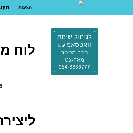
הצעות
תקנו
לניהול שיחת
וואטסאפ
עם
לוח מו
חדר מסחר
מאה-נט
054-3336777
25 שנו
ליצירת