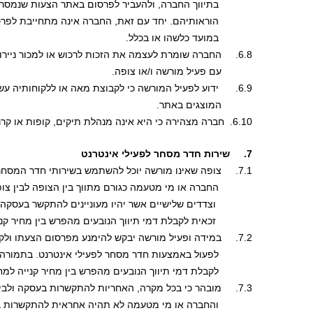
            בתיווך החברה, ולהעביר לפרסום באתר הצעות שנמסרו
            הוראותיהם. יחד עם זאת, החברה אינה מתחייבת ל
            במועד כלשהו או בכלל.
6.8.     החברה שומרת לעצמה את הזכות לרכוש או למכור ניירות ערך בבורסה לצורך ביצוע עסקה 
           עם פעיל מורשה ו/או צופה. 
6.9.      ידוע לפעיל המורשה כי לקבוצת מאה או ללקוחותיה עשוי להיות מעת לעת עניין בניירות ערך
           המוצגים באתר. 
6.10.  חברה מצהירה כי היא אינה מנהלת תיקים, קופות או קרנות.
7.     שירות חדר מסחר לפעילי אינטרנט
7.1.     צופה שאינו מורשה יוכל להשתמש בשירותי חדר המסחר לפעילי אינטרנט, במצב זה תשמש
            החברה או מי מטעמה כגורם מתווך בין הצופה לבין צ
             וצדדים שלישיים אשר יהיו מעוניינים להתקשר בעסק
             זכאית לקבלת דמי תיווך הנובעים מהפרש בין מחיר קנ
7.2.     במידה ופעיל מורשה יבקש להימנע מפרסום הצעתו ולקבל את פניות המעוניינים, יוכל אף הוא 
            לפעול באמצעות חדר מסחר לפעילי אינטרנט. בתמורה
            לקבלת דמי תיווך הנובעים מהפרש בין מחיר קנייה למח
7.3.     מובהר כי בכל מקרה, האחריות להתקשרות בעסקה ולביצועה תחול על הפעיל המורשה, 
            והחברה או מי מטעמה לא תהיה אחראית להתקשרות 