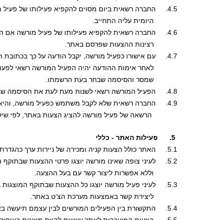
4.5.     החברה רשאית ביום מסוים להקפיא פעילותו של פעיל מורשה אם לא העביר את כמות המינימום 
            היומית עליה התחייב.
4.6.     החברה רשאית להקפיא פעילותו של פעיל מורשה אם התקבלו אצלה תלונות בקשר לאמינותו או
            רצינות ההצעות שפרסם באתר.
4.7.     עם אישורו כפעיל מורשה, יקבל הודעה על כך בכתובת הדואר אלקטרוני שמסר לחברה. 
            לאחר אימות ההודעה יהיה הפעיל המורשה רשאי לפ
            שמסר והסיסמה שבחר בעת הרשמתו. 
4.8.     הפעיל המורשה רשאי לשנות מעת לעת את הסיסמה שבחר.
4.9.     החברה רשאית שלא לקבל משתמש כפעיל מורשה, והיא רשאית בכל עת לבטל  או להגביל 
             הרשאה של פעיל מורשה להציג הצעות באתר, לפי ש
 5.      פעילות האתר - כללי
5.1.     האתר כולל הצעות קניה ומכירה של ניירות ערך כהגדרתם לעיל.
5.2.     לעיני צופה שאינו מורשה יוצגו פרטי ההצעות שבתוקף המוצגות באתר, ללא כמות ע.נ.
            וללא אפשרות ליצור קשר עם בעל ההצעה.  
5.3.     לעיני פעיל מורשה יוצגו כל ההצעות שבתוקף המוצגות באתר, כולל כמות ע.נ. וכן אפשרות 
            ליצירת קשר באמצעות מערכת הצ’ט באתר.
5.4.     התקשורת בין הפעילים המורשים לבין עצמם תיעשה באמצעות מערכת הצ’ט באתר. 