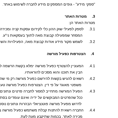
"ספקי מידע" - גופים המספקים מידע לחברה לשימוש באתר.
3.     מטרות האתר
מטרות האתר הן:
3.1.     לספק לפעילי שוק ההון כלי לקידום עסקות קניה ומכירה של ניירות ערך באופן עצמאי, לצד ובנוסף לחדרי 
            המסחר שמפעילה קבוצת מאה לתווך בעסקאות ני"ע. 
3.2.      לשמש מקור מידע אודות קבוצת מאה, הפעילויות והשירותים הניתנים על ידיה.
 4.     הצטרפות כפעיל מורשה
4.1.     המעוניין להצטרף כפעיל מורשה ימלא בקשת הרשמה לאתר וכן יצהיר ו יאשר כי קרא את התקנון, 
            הבין את תוכנו והוא מסכים להוראותיו.
4.2.     רשאים להגיש בקשות להירשם כפעיל מורשה רק מי שהם בגירים (בני 18 ומעלה) או  תאגיד או גוף 
             משפטי מאוגד על פי דין. הצטרפות כפעיל מורשה טע
4.3.      הפעיל המורשה מתחייב למסור לחברה פרטים ונתונים נכונים ומדויקים בהתאם לדרישתה, 
            ככל שהפרטים המבוקשים על ידיה ואינם עומדים בסת
             לדרוש מפעיל מורשה פוטנציאלי הבהרות ונתונים נוספ
4.4.     החברה רשאית להתנות קבלת משתמש כפעיל מורשה בהעברה של מינימום הצעות קניה או 
            מכירה לאתר, בכמות שתיקבע מעת לעת. 