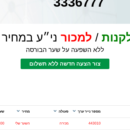
3336777
קנות
/
למכור
ני״ע במחיר 
ללא השפעה על שער הבורסה
צור הצעה חדשה ללא תשלום
מספר נייר ערך
פעולה
מחיר
שער
443010
מכירה
השער שלי
.00