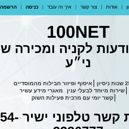
ן
אודות
צור קשר
איך זה עובד
כניסה
הרשמה
100NET
דעות לקניה ומכירה ש
ני״ע
ת ניסיון
איסוף ופיזור חבילות מהמוסדיים
שירות מיוחד לבעלי ענין
מאגרי מידע עשיר
קשר יומי עם מרבית פעילות השוק
 קשר טלפוני ישיר
54-