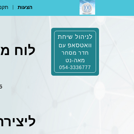
הצעות
תקנו
לניהול שיחת
וואטסאפ
עם
לוח מו
חדר מסחר
מאה-נט
054-3336777
25 שנו
ליצירת