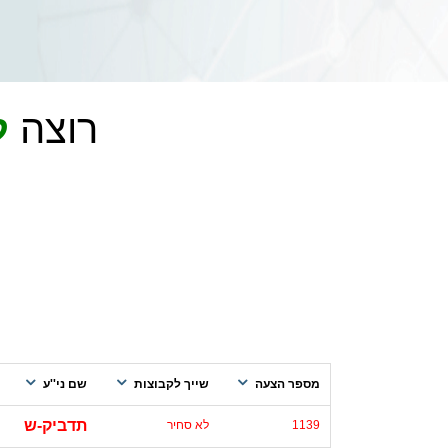
רוצה
ל
מספר הצעה
שייך לקבוצות
שם ני''ע
תדביק-ש
1139
לא סחיר